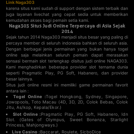
Link Naga303
5D FLORIDA
5D GEORGIA
4D TEXAS
4D ARKANSAS
karena situs kami sudah di support dengan sistem terbaik dan
06-08-2026
06-08-2026
06-08-2026
06-08-2026
90658
64027
6140
2593
juga layanan livechat yang cepat sedia untuk memberikan
kemudahan akses bagi pemain setia kami.
5D GERMANY
5D XSMB
4D CALIFORNIA
4D DELAWARE
Naga303 Situs Judi Online Terpercaya di Asia Sejak
06-08-2026
06-08-2026
06-08-2026
06-08-2026
2014
80849
26167
8371
6035
Sejak tahun 2014 Naga303 menjadi situs besar yang paling di
percaya member di seluruh indonesia bahkan di seluruh asia.
3D ARIZONA
3D ARKANSAS
4D IDAHO
4D INDIANA
Dengan berbagai jenis permainan yang bukan hanya togel
06-08-2026
06-08-2026
06-08-2026
06-08-2026
896
824
1503
7232
online saja melainkan seluruh pemain dapat merasakan
sensasi bermain slot terlengkap disitus judi online NAGA303.
3D CALIFORNIA
3D COLORADO
4D
3D FLORIDA
Kami menghadirkan beberapa provider slot ternama dunia
MISSISSIPPI
seperti Pragmatic Play, PG Soft, Habanero, dan provider
06-08-2026
06-08-2026
06-08-2026
06-08-2026
1046
969
402
152
besar lainnya.
Situs judi online resmi ini memiliki game permainan favorit
4D FLORIDA
4D LOUISIANA
3D MICHIGAN
3D NEW YORK
antara lain :
06-08-2026
06-08-2026
06-08-2026
06-08-2026
Togel Online :
Togel Hongkong, Sydney, Singapore,
0941
4058
637
491
Jowopools, Toto Macau (4D, 3D, 2D, Colok Bebas, Colok
Jitu, As/kop, Kepala/Ekor.)
3D OHIO
4D
4D MICHIGAN
3D OKLAHOMA
MASSACHUSET
Slot Online :
Pragmatic Play, PG Soft, Habanero, Idn
TS
Slot. (Gates of Olympus, Sweet Bonanza, Starlight
06-08-2026
06-08-2026
06-08-2026
06-08-2026
8742
907
0648
276
Princess, Mahjongways.)
Live Casino :
Baccarat, Roulete, SicboDice