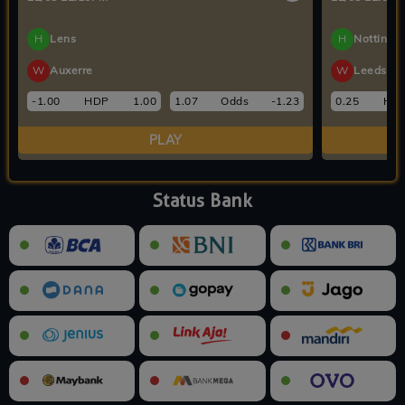
5D SCORPIO
3D TAURUS
3D LEO
3D SAGITARIUS
06-08-2026
06-08-2026
06-08-2026
06-08-2026
H
Lens
H
Nottingh
62123
360
798
440
W
Auxerre
W
Leeds Un
5D SAGITARIUS
5D GEMINI
5D VIRGO
3D GEMINI
06-08-2026
06-08-2026
06-08-2026
06-08-2026
-1.00
HDP
1.00
1.07
Odds
-1.23
0.25
HD
83412
62321
59194
501
PLAY
3D CAPRICORN
5D TAURUS
5D LEO
3D SCORPIO
06-08-2026
06-08-2026
06-08-2026
06-08-2026
869
76925
67244
809
Status Bank
3D CANCER
5D ARIES
5D LIBRA
5D CAPRICORN
06-08-2026
06-08-2026
06-08-2026
06-08-2026
973
57034
49574
63932
4D ARIZONA
4D Amazon
4D CAPRICORN
4D GEMINI
Lotto
06-08-2026
06-08-2026
06-08-2026
06-08-2026
8308
5644
1603
1040
4D LEO
4D VIRGO
4D ARIES
4D CANCER
06-08-2026
06-08-2026
06-08-2026
06-08-2026
4264
9729
3259
9456
4D SCORPIO
4D SAGITARIUS
4D TAURUS
4D LIBRA