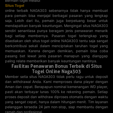
Bermain togel melalui
06-08-2026
06-08-2026
06-08-2026
06-08-2026
Situs Togel
650
549
872
315
online terbaik NAGA303 sebenarnya tidak hanya membuat
para pemain bisa menjajal berbagai pasaran yang lengkap
3D VIRGINIA
3D KENTUCKY
3D MINNESOTA
3D
PENNSYLVANIA
saja. Lebih dari itu, pemain juga berpeluang besar untuk
06-08-2026
06-08-2026
06-08-2026
06-08-2026
mendapatkan banyak keuntungan. Mengingat situs NAGA303
688
248
299
622
sendiri senantiasa punya beragam jenis penawaran menarik
bagi setiap membernya. Pasaran togel terlengkap yang
3D CHINA
3D
3D NEW
3D PUERTO
WELFARE
MISSISSIPPI
MEXICO
RICO
disediakan oleh situs togel online NAGA303 tentu saja sangat
06-08-2026
06-08-2026
06-08-2026
06-08-2026
632
719
502
202
berkontribusi sekali dalam menciptakan taruhan togel yang
memuaskan. Karena dengan demikian, pemain bisa coba
3D VERMONT
3D WEST
3D WISCONSIN
3D MONAZOS
pasang bet lewat jenis pasaran manapun yang dianggap
VIRGINIA
paling relate memberikan banyak keuntungan nantinya.
06-08-2026
06-08-2026
06-08-2026
06-08-2026
187
Fasilitas Penawaran Bonus Terbaik di Situs
094
172
856
Togel Online Naga303
3D NORTH
3D SOUTH
3D MISSOURI
5D OHIO
Member setia situs NAGA303 tidak perlu ragu untuk deposit
CAROLINA
CAROLINA
dan withdrawal Anda. Kami memproses dana player dengan
06-08-2026
06-08-2026
06-08-2026
06-08-2026
120
993
965
30710
Aman dan cepat. Berapapun nominal kemenangan WD player,
pasti akan terbayar lunas 100% ke rekening pemain. Setiap
5D TRIS
4D
4D BULLSEYE
4D PCSO
MEXICO
SAIGONTOTO
proses deposit dan withdraw diproses otomatis dengan waktu
06-08-2026
06-08-2026
yang sangat cepat, hanya dalam hitungan menit. Tim layanan
06-08-2026
06-08-2026
38067
1452
7598
3704
pelanggan tersedia 24 jam non-stop, siap membantu dengan
ramah dan profesional.